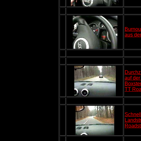
Burnou
aus dem
Durchz
auf de
Boxster
TT Roa
Schnell
Landst
Roadst