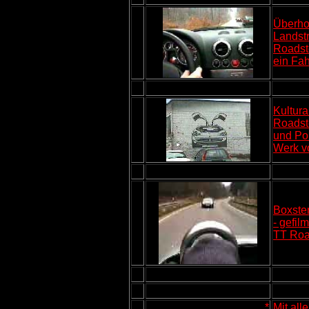
Überho
Landst
Roadste
ein Fa
Kultura
Roadst
und Po
Werk v
Boxster
- gefil
TT Roa
*
Mit al